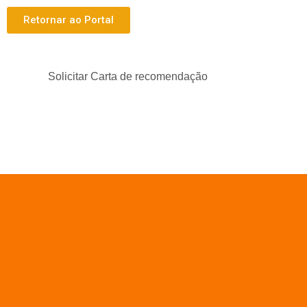
Retornar ao Portal
Igreja Assembleia de
Solicitar Carta de recomendação
DEUS Aimorés
Serviço de requerimento de Carta de recomendação