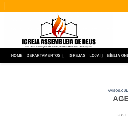
Skip
to
content
HOME
DEPARTAMENTOS
IGREJAS
LOJA
BÍBLIA ON
AVISOS
,
CU
AGE
POST