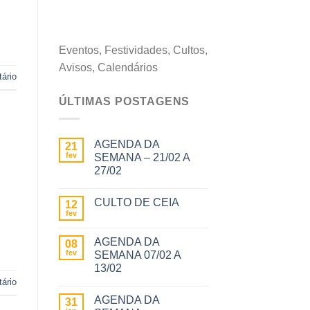
Eventos, Festividades, Cultos,
Avisos, Calendários
ário
ÚLTIMAS POSTAGENS
AGENDA DA
21
fev
SEMANA – 21/02 A
27/02
CULTO DE CEIA
12
fev
AGENDA DA
08
fev
SEMANA 07/02 A
13/02
ário
AGENDA DA
31