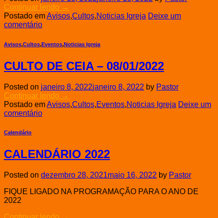
Continuar lendo
→
Postado em
Avisos
,
Cultos
,
Noticias Igreja
Deixe um
comentário
Avisos
,
Cultos
,
Eventos
,
Noticias Igreja
CULTO DE CEIA – 08/01/2022
Posted on
janeiro 8, 2022
janeiro 8, 2022
by
Pastor
Continuar lendo
→
Postado em
Avisos
,
Cultos
,
Eventos
,
Noticias Igreja
Deixe um
comentário
Calendário
CALENDÁRIO 2022
Posted on
dezembro 28, 2021
maio 16, 2022
by
Pastor
FIQUE LIGADO NA PROGRAMAÇÃO PARA O ANO DE
2022
Continuar lendo
→