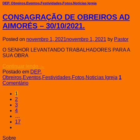
DEP. Obreiros
,
Eventos
,
Festividades
,
Fotos
,
Noticias Igreja
CONSAGRAÇÃO DE OBREIROS AD
AIMORÉS – 30/10/2021.
Posted on
novembro 1, 2021
novembro 1, 2021
by
Pastor
O SENHOR LEVANTANDO TRABALHADORES PARA A
SUA OBRA
Continuar lendo
→
Postado em
DEP.
Obreiros
,
Eventos
,
Festividades
,
Fotos
,
Noticias Igreja
1
Comentário
1
2
3
4
…
17
Sobre