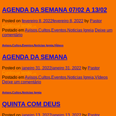
AGENDA DA SEMANA 07/02 A 13/02
Posted on
fevereiro 8, 2022
fevereiro 8, 2022
by
Pastor
Continuar lendo
→
Postado em
Avisos
,
Cultos
,
Eventos
,
Noticias Igreja
Deixe um
comentário
Avisos
,
Cultos
,
Eventos
,
Noticias Igreja
,
Vídeos
AGENDA DA SEMANA
Posted on
janeiro 31, 2022
janeiro 31, 2022
by
Pastor
Continuar lendo
→
Postado em
Avisos
,
Cultos
,
Eventos
,
Noticias Igreja
,
Vídeos
Deixe um comentário
Avisos
,
Cultos
,
Noticias Igreja
QUINTA COM DEUS
Posted on
janeiro 13, 2022
janeiro 13, 2022
by
Pastor