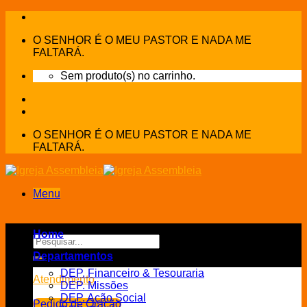
Skip
to
O SENHOR É O MEU PASTOR E NADA ME
content
FALTARÁ.
Sem produto(s) no carrinho.
O SENHOR É O MEU PASTOR E NADA ME
FALTARÁ.
Menu
Home
Pesquisar
por:
Departamentos
DEP. Financeiro & Tesouraria
Atendimento
DEP. Missões
DEP. Ação Social
Pedido de Oração