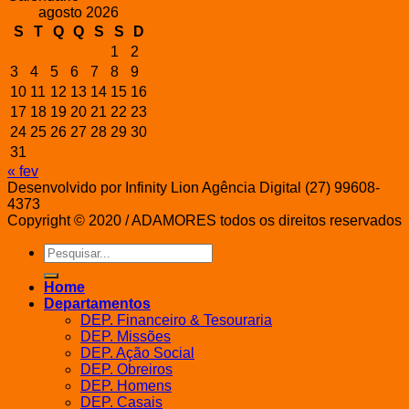
agosto 2026
S
T
Q
Q
S
S
D
1
2
3
4
5
6
7
8
9
10
11
12
13
14
15
16
17
18
19
20
21
22
23
24
25
26
27
28
29
30
31
« fev
Desenvolvido por Infinity Lion Agência Digital (27) 99608-
4373
Copyright © 2020 / ADAMORES todos os direitos reservados
Pesquisar
por:
Home
Departamentos
DEP. Financeiro & Tesouraria
DEP. Missões
DEP. Ação Social
DEP. Obreiros
DEP. Homens
DEP. Casais