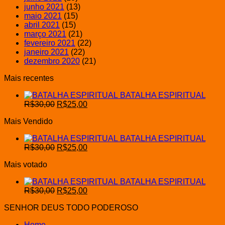
junho 2021
(13)
maio 2021
(15)
abril 2021
(15)
março 2021
(21)
fevereiro 2021
(22)
janeiro 2021
(22)
dezembro 2020
(21)
Mais recentes
BATALHA ESPIRITUAL
O
O
R$
30,00
R$
25,00
preço
preço
Mais Vendido
original
atual
era:
é:
BATALHA ESPIRITUAL
R$30,00.
R$25,00.
O
O
R$
30,00
R$
25,00
preço
preço
Mais votado
original
atual
era:
é:
BATALHA ESPIRITUAL
R$30,00.
R$25,00.
O
O
R$
30,00
R$
25,00
preço
preço
SENHOR DEUS TODO PODEROSO
original
atual
era:
é:
Home