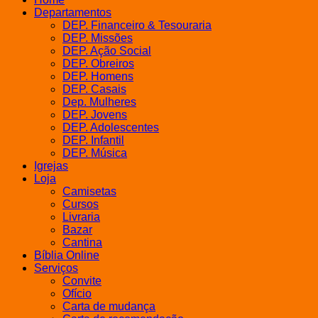
R$30,00.
R$25,00.
Departamentos
DEP. Financeiro & Tesouraria
DEP. Missões
DEP. Ação Social
DEP. Obreiros
DEP. Homens
DEP. Casais
Dep. Mulheres
DEP. Jovens
DEP. Adolescentes
DEP. Infantil
DEP. Música
Igrejas
Loja
Camisetas
Cursos
Livraria
Bazar
Cantina
Bíblia Online
Serviços
Convite
Ofício
Carta de mudança