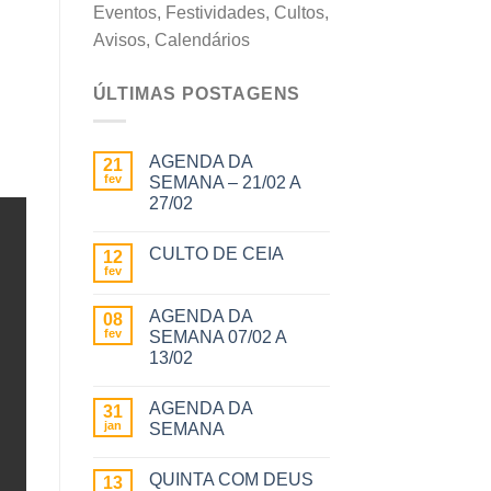
Eventos, Festividades, Cultos,
Avisos, Calendários
ÚLTIMAS POSTAGENS
AGENDA DA
21
fev
SEMANA – 21/02 A
27/02
CULTO DE CEIA
12
fev
AGENDA DA
08
fev
SEMANA 07/02 A
13/02
AGENDA DA
31
jan
SEMANA
QUINTA COM DEUS
13