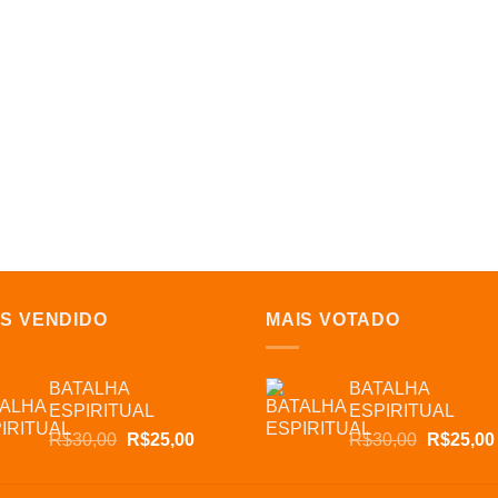
IS VENDIDO
MAIS VOTADO
BATALHA
BATALHA
ESPIRITUAL
ESPIRITUAL
O
O
O
R$
30,00
R$
25,00
R$
30,00
R$
25,00
preço
preço
preço
original
atual
original