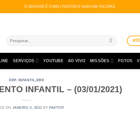
O SENHOR É O MEU PASTOR E NADA ME FALTARÁ.
Pesquisar
AT
por:
LINE
SERVIÇOS
YOUTUBE
AO VIVO
MISSÕES
FOTOS
V
DEP. INFANTIL
,
EBD
TO INFANTIL – (03/01/2021)
ED ON
JANEIRO 3, 2021
BY
PASTOR