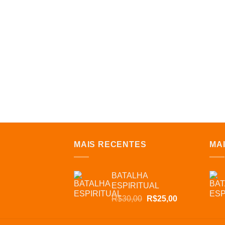
MAIS RECENTES
MA
BATALHA
ESPIRITUAL
O
O
R$
30,00
R$
25,00
preço
preço
original
atual