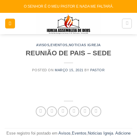
Skip
O SENHOR É O MEU PASTOR E NADA ME FALTARÁ.
to
content
AVISOS
,
EVENTOS
,
NOTICIAS IGREJA
REUNIÃO DE PAIS – SEDE
POSTED ON
MARÇO 15, 2021
BY
PASTOR
Esse registro foi postado em
Avisos
,
Eventos
,
Noticias Igreja
.
Adicione