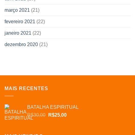
março 2021
(21)
fevereiro 2021
(22)
janeiro 2021
(22)
dezembro 2020
(21)
MAIS RECENTES
BATALHA ESPIRITUAL
O
O
R$
30,00
R$
25,00
preço
preço
original
atual
era:
é: