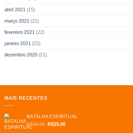
abril 2021
(15)
março 2021
(21)
fevereiro 2021
(22)
janeiro 2021
(22)
dezembro 2020
(21)
MAIS RECENTES
BATALHA ESPIRITUAL
O
O
R$
30,00
R$
25,00
preço
preço