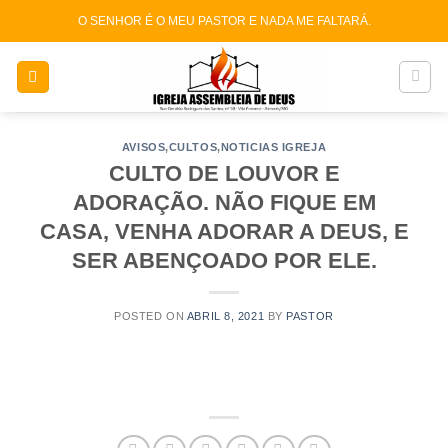
Skip
O SENHOR É O MEU PASTOR E NADA ME FALTARÁ.
to
content
AVISOS
,
CULTOS
,
NOTICIAS IGREJA
CULTO DE LOUVOR E
ADORAÇÃO. NÃO FIQUE EM
CASA, VENHA ADORAR A DEUS, E
SER ABENÇOADO POR ELE.
POSTED ON
ABRIL 8, 2021
BY
PASTOR