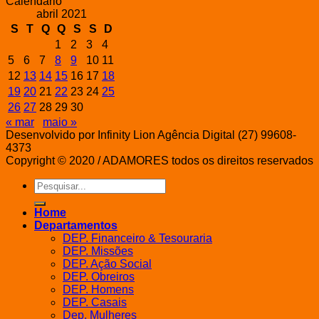
Calendário
abril 2021
S
T
Q
Q
S
S
D
1
2
3
4
5
6
7
8
9
10
11
12
13
14
15
16
17
18
19
20
21
22
23
24
25
26
27
28
29
30
« mar
maio »
Desenvolvido por Infinity Lion Agência Digital (27) 99608-
4373
Copyright © 2020 / ADAMORES todos os direitos reservados
Pesquisar
por:
Home
Departamentos
DEP. Financeiro & Tesouraria
DEP. Missões
DEP. Ação Social
DEP. Obreiros
DEP. Homens
DEP. Casais
Dep. Mulheres