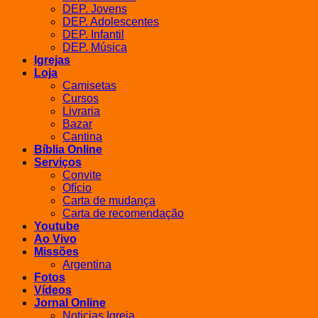
DEP. Jovens
DEP. Adolescentes
DEP. Infantil
DEP. Música
Igrejas
Loja
Camisetas
Cursos
Livraria
Bazar
Cantina
Bíblia Online
Serviços
Convite
Ofício
Carta de mudança
Carta de recomendação
Youtube
Ao Vivo
Missões
Argentina
Fotos
Vídeos
Jornal Online
Noticias Igreja