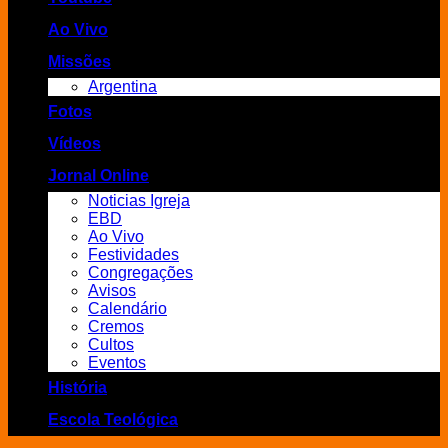
Ao Vivo
Missões
Argentina
Fotos
Vídeos
Jornal Online
Noticias Igreja
EBD
Ao Vivo
Festividades
Congregações
Avisos
Calendário
Cremos
Cultos
Eventos
História
Escola Teológica