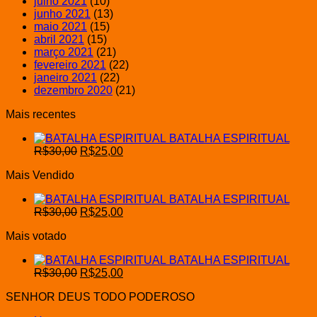
julho 2021
(10)
junho 2021
(13)
maio 2021
(15)
abril 2021
(15)
março 2021
(21)
fevereiro 2021
(22)
janeiro 2021
(22)
dezembro 2020
(21)
Mais recentes
BATALHA ESPIRITUAL
O
O
R$
30,00
R$
25,00
preço
preço
Mais Vendido
original
atual
era:
é:
BATALHA ESPIRITUAL
R$30,00.
R$25,00.
O
O
R$
30,00
R$
25,00
preço
preço
Mais votado
original
atual
era:
é:
BATALHA ESPIRITUAL
R$30,00.
R$25,00.
O
O
R$
30,00
R$
25,00
preço
preço
SENHOR DEUS TODO PODEROSO
original
atual
era:
é: