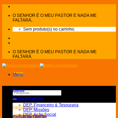
Skip
to
O SENHOR É O MEU PASTOR E NADA ME
content
FALTARÁ.
Sem produto(s) no carrinho.
O SENHOR É O MEU PASTOR E NADA ME
FALTARÁ.
Menu
Home
Pesquisar
por:
Departamentos
DEP. Financeiro & Tesouraria
Atendimento
DEP. Missões
DEP. Ação Social
Pedido de Oração