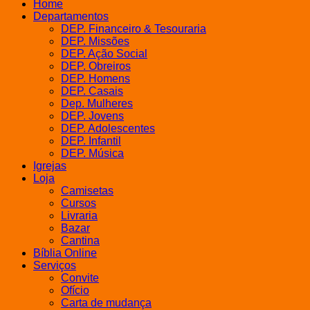
Home
R$30,00.
R$25,00.
Departamentos
DEP. Financeiro & Tesouraria
DEP. Missões
DEP. Ação Social
DEP. Obreiros
DEP. Homens
DEP. Casais
Dep. Mulheres
DEP. Jovens
DEP. Adolescentes
DEP. Infantil
DEP. Música
Igrejas
Loja
Camisetas
Cursos
Livraria
Bazar
Cantina
Bíblia Online
Serviços
Convite
Ofício
Carta de mudança