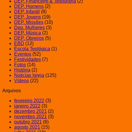
DEP. Financeiro & Tesouraria
(2)
DEP. Homens
(2)
DEP. Infantil
(8)
DEP. Jovens
(19)
DEP. Missões
(10)
Dep. Mulheres
(3)
DEP. Música
(2)
DEP. Obreiros
(5)
EBD
(12)
Escola Teológica
(1)
Eventos
(52)
Festividades
(7)
Fotos
(14)
História
(2)
Noticias Igreja
(125)
Vídeos
(22)
Arquivos
fevereiro 2022
(3)
janeiro 2022
(3)
dezembro 2021
(2)
novembro 2021
(3)
outubro 2021
(6)
agosto 2021
(15)