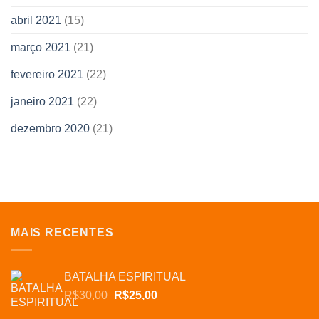
abril 2021
(15)
março 2021
(21)
fevereiro 2021
(22)
janeiro 2021
(22)
dezembro 2020
(21)
MAIS RECENTES
BATALHA ESPIRITUAL
O
O
R$
30,00
R$
25,00
preço
preço