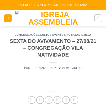
Skip
O SENHOR É O MEU PASTOR E NADA ME FALTARÁ.
to
content
CONGREGAÇÕES
,
CULTOS
,
EVENTOS
,
NOTICIAS IGREJA
SEXTA DO AVIVAMENTO – 27/08/21
– CONGREGAÇÃO VILA
NATIVIDADE
POSTED ON
AGOSTO 23, 2021
BY
PASTOR